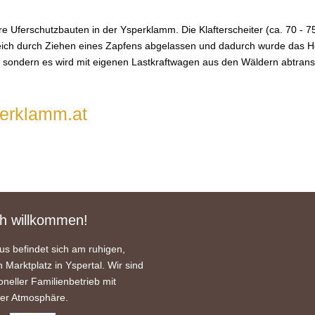
tbare Uferschutzbauten in der Ysperklamm. Die Klafterscheiter (ca. 70 
ich durch Ziehen eines Zapfens abgelassen und dadurch wurde das Ho
ondern es wird mit eigenen Lastkraftwagen aus den Wäldern abtransportie
erklamm.at
ch willkommen!
s befindet sich am ruhigen,
n Marktplatz in Yspertal. Wir sind
ioneller Familienbetrieb mit
her Atmosphäre.