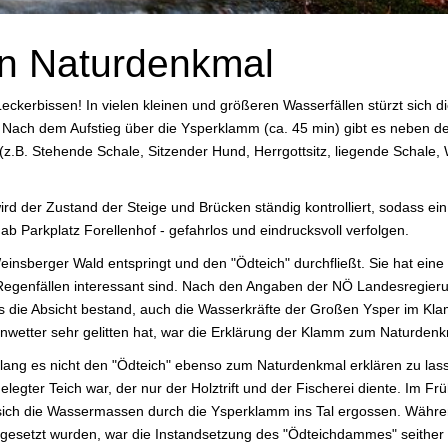
in Naturdenkmal
ckerbissen! In vielen kleinen und größeren Wasserfällen stürzt sich 
ei. Nach dem Aufstieg über die Ysperklamm (ca. 45 min) gibt es nebe
(z.B. Stehende Schale, Sitzender Hund, Herrgottsitz, liegende Schale
d der Zustand der Steige und Brücken ständig kontrolliert, sodass ei
ab Parkplatz Forellenhof - gefahrlos und eindrucksvoll verfolgen.
einsberger Wald entspringt und den "Ödteich" durchfließt. Sie hat ei
egenfällen interessant sind. Nach den Angaben der NÖ Landesregieru
s die Absicht bestand, auch die Wasserkräfte der Großen Ysper im K
etter sehr gelitten hat, war die Erklärung der Klamm zum Naturdenk
elang es nicht den "Ödteich" ebenso zum Naturdenkmal erklären zu l
elegter Teich war, der nur der Holztrift und der Fischerei diente. Im 
 sich die Wassermassen durch die Ysperklamm ins Tal ergossen. Währ
esetzt wurden, war die Instandsetzung des "Ödteichdammes" seither ni