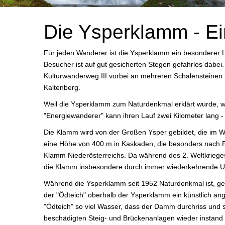
Die Ysperklamm - E
Für jeden Wanderer ist die Ysperklamm ein besonderer Le
Besucher ist auf gut gesicherten Stegen gefahrlos dab
Kulturwanderweg III vorbei an mehreren Schalensteinen 
Kaltenberg.
Weil die Ysperklamm zum Naturdenkmal erklärt wurde, wir
"Energiewanderer" kann ihren Lauf zwei Kilometer lang - 
Die Klamm wird von der Großen Ysper gebildet, die im W
eine Höhe von 400 m in Kaskaden, die besonders nach R
Klamm Niederösterreichs. Da während des 2. Weltkriege
die Klamm insbesondere durch immer wiederkehrende Unw
Während die Ysperklamm seit 1952 Naturdenkmal ist, g
der "Ödteich" oberhalb der Ysperklamm ein künstlich ang
"Ödteich" so viel Wasser, dass der Damm durchriss und
beschädigten Steig- und Brückenanlagen wieder instand g