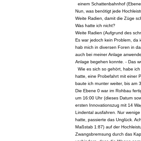
einem Schattenbahnhof (Ebene 
Nun, was benötigt jede Hochlei
Weite Radien, damit die Züge s
Was hatte ich nicht?
Weite Radien (Aufgrund des s
Es war jedoch kein Problem, da i
hab mich in diversen Foren in 
auch bei meiner Anlage anwenden
Anlage begehen konnte. - Das wus
Wie es sich so gehört, habe ich n
hatte, eine Probefahrt mit einer 
baute ich munter weiter, bis a
Die Ebene 0 war im Rohbau fertig
um 16:00 Uhr (dieses Datum sowi
ersten Innovationszug mit 14 W
Lindental ausfahren. Nur wenig
hatte, passierte das Unglück. Ac
Maßstab 1:87) auf der Hochleist
Zwangsbremsung durch das Kapp