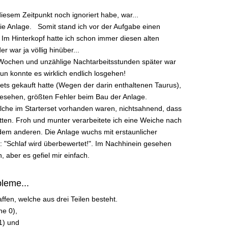
diesem Zeitpunkt noch ignoriert habe, war...
r die Anlage. Somit stand ich vor der Aufgabe einen
 Im Hinterkopf hatte ich schon immer diesen alten
er war ja völlig hinüber...
ige Wochen und unzählige Nachtarbeitsstunden später war
n konnte es wirklich endlich losgehen!
sets gekauft hatte (Wegen der darin enthaltenen Taurus),
esehen, größten Fehler beim Bau der Anlage.
lche im Starterset vorhanden waren, nichtsahnend, dass
tten. Froh und munter verarbeitete ich eine Weiche nach
dem anderen. Die Anlage wuchs mit erstaunlicher
: "Schlaf wird überbewertet!". Im Nachhinein gesehen
, aber es gefiel mir einfach.
leme...
affen, welche aus drei Teilen besteht.
ene 0),
1) und