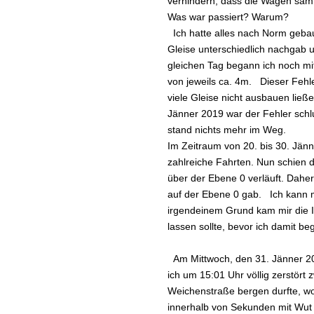
verhindern, dass die Wagen sam
Was war passiert? Warum?
Ich hatte alles nach Norm gebau
Gleise unterschiedlich nachgab 
gleichen Tag begann ich noch m
von jeweils ca. 4m. Dieser Fehle
viele Gleise nicht ausbauen lie
Jänner 2019 war der Fehler schl
stand nichts mehr im Weg.
Im Zeitraum von 20. bis 30. Jän
zahlreiche Fahrten. Nun schien de
über der Ebene 0 verläuft. Daher
auf der Ebene 0 gab. Ich kann 
irgendeinem Grund kam mir die I
lassen sollte, bevor ich damit b
Am Mittwoch, den 31. Jänner 201
ich um 15:01 Uhr völlig zerstört
Weichenstraße bergen durfte, wor
innerhalb von Sekunden mit Wu