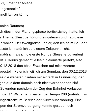
-1) unter der Anlage.
stungsstrecke?
chnell fahren können.
chmalen Raumes).
ch dies in der Planungsphase berücksichtigt hatte. Ich
das Thema Gleisüberhöhung eingelesen und hab diese
 wollen. Der zweitgrößte Fehler, den ich beim Bau der
ste ich natürlich zu diesem Zeitpunkt nicht.
atürlich, als ich die erste Runde Gleise fertig verlegt
PIKO Taurus gemacht. Alles funktionierte perfekt, also
m 30.12.2018 das böse Erwachen auf mich wartete.
gestellt. Feierlich ließ ich am Sonntag, den 30.12.2018
e die weiteren blieben mir einfach in Erinnerung) den
agen aus dem damals noch nicht vorhandenen Hbf.
e Sekunden nachdem der Zug den Bahnhof verlassen
ht der 14 Wagen entgleisten bei Tempo 200 (natürlich im
ungsstrecke im Bereich der Kurvenüberhöhung. Eine
en der Stromversorgung konnte gerade noch