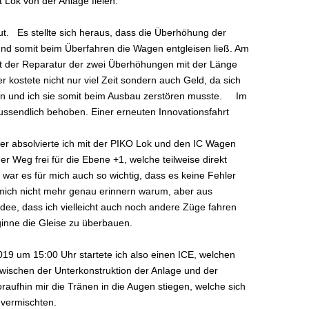
t Lok von der Anlage fielen.
t. Es stellte sich heraus, dass die Überhöhung der
und somit beim Überfahren die Wagen entgleisen ließ. Am
it der Reparatur der zwei Überhöhungen mit der Länge
r kostete nicht nur viel Zeit sondern auch Geld, da sich
ßen und ich sie somit beim Ausbau zerstören musste. Im
ussendlich behoben. Einer erneuten Innovationsfahrt
ner absolvierte ich mit der PIKO Lok und den IC Wagen
r Weg frei für die Ebene +1, welche teilweise direkt
 war es für mich auch so wichtig, dass es keine Fehler
mich nicht mehr genau erinnern warum, aber aus
dee, dass ich vielleicht auch noch andere Züge fahren
eginne die Gleise zu überbauen.
9 um 15:00 Uhr startete ich also einen ICE, welchen
 zwischen der Unterkonstruktion der Anlage und der
aufhin mir die Tränen in die Augen stiegen, welche sich
t vermischten.