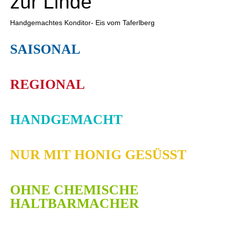
zur Linde
Handgemachtes Konditor- Eis vom Taferlberg
S
AISONAL
R
EGIONAL
H
ANDGEMACHT
N
UR MIT HONIG GESÜSST
O
HNE CHEMISCHE
HALTBARMACHER