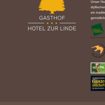
Unser Hau
idyllische
ein tradit
gemütlic